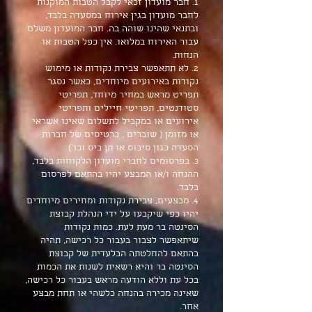
1. חבר מועדון זכאי לקבל הטבות המוקנות
לחבר מועדון בגין אירוח במסעדה בלבד,
ובתנאי שהינו שוהה בה. חבר המועדון משלם
עבור האירוח במלואו. אין כפל הטבות או
הנחות.
2. לא תתאפשר צבירת נקודות או מימוש
נקודות באירועים מיוחדים, כאשר נסגר
תפריט מראש במחיר מיוחד, תפריטי
סטודנטים, תפריטי חיילים ותפריטי
אירועים או במקביל לתשלום שאינו אשראי
או מזומן ( שוברים , כרטיסים של חברות
הסעדה כגון סיבוס או תן ביס וכו')
3. בפרסומים לחברי מועדון הלקוחות בלבד,
ההנחה ו/או המבצע יהיו בהתאם לפרסום
בלבד.
4. מבצעים, צבירת נקודות ומחירים מיוחדים
יהיו כפי שיקבעו על ידי הנהלת קבוצת
הסינטה בר מעת לעת. כמות נקודות
שיתאפשר לצבור בעבור כל רכישה, תהיה
בהתאם להחלטתה הבלעדית של קבוצת
הסינטה בר והיא רשאית לשנות את הכמות
בכל עת וללא הודעה מראש בעבור כל רכישה,
שאינה מכירה בהנחה כלשהי או תחת מבצע
אחר.