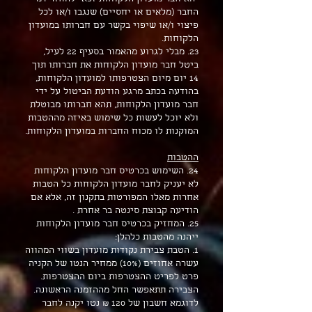
החבר (מלאים או יחסיים) שנגבו ו/או לכל
פיצוי ו/או שיפוי בקשר עם חברותו במועדון
הלקוחות.
23. מבלי לגרוע מהאמור בסעיף 22 לעיל,
ביטל חבר מועדון הלקוחות את חברותו תוך
14 יום מיום הצטרפותו למועדון הלקוחות,
בהודעה בכתב מרגע הודעת הביטול על ידי
חבר מועדון הלקוחות, תהא חברותו מבוטלת
ולא יוכל לעשות כל שימוש באיזה מההטבות
המוקנות לו מכוח החברות במועדון הלקוחות.
ההטבות
24. השימוש בכרטיס חבר מועדון הלקוחות
לא יעניק לחבר מועדון הלקוחות כל הטבות
אחרות מאלו המפורטות בתקנון זה, אלא אם
הודיעה קבוצת סינטה בר אחרת .
25. המחזיק בכרטיס חבר מועדון הלקוחות
ייהנה מהטבות כלהלן:
1. הטבת צבירת נקודות מועדון בשווי המהווה
עשרה אחוזים (10%) ממחיר הנטו של הקניה
פרט לפריט ההצטרפות ביום ההצטרפות.
הצבירה תתאפשר החל מההזמנה הראשונה.
לדוגמא חשבון של 120 ₪ נטו יקנה לחבר