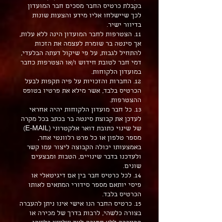
בקבלת כרטיס החבר מסכים חבר המועדון
לכך שיישלחו אליו מידע והצעות שונות
בדיוור ישיר.
11. הצטרפות לחבר המועדון הינה ללא עלות,
אך סינטה בר שומרת לעצמה את הזכות
להתחיל לגבות, על פי שיקול דעתה הבלעדי,
דמי חבר לטובת חידוש ו/או הצטרפות כחבר
במועדון הלקוחות.
12. החברות והזכויות על פיה תקפות לבעל
הכרטיס בלבד, אשר מילא את פרטיו בטופס
ההצטרפות.
13. כל חבר מועדון הלקוחות יהיה אחראי
לעדכן את קבוצת סינטה בר בכתב בכל מקרה
של שינוי כתובת דואר אלקטרוני (E-MAIL)
מספר טלפון או כל פרט רלוונטי אחר,
באמצעותו יכולה הקבוצה ליצור עמו קשר
ולעדכנו בדבר שינויים, הטבות ומבצעים
שונים.
14. לכל כרטיס חבר בין אם דיגיטאלי או
פיסי יותאם מספר סידורי המתאים לאותו
הכרטיס בלבד.
15. כרטיס החבר הנו אישי אינו ניתן להעברה
בצורה כלשהי, לרבות בדרך של מכירה או