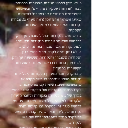
6. לא ניתן לממש הטבות הצבורות בכרטיס
עבור "ארוחות עסקיות צהריים" ובשימוש
בתפריטים מיוחדים או במקביל לתשלום
שאינו אשראי או מזומן (ראה סעיף 2). צבירת
נקודות תהא בהתאם למחיר הארוחה
העסקית.
7. השימוש בנקודות יכול להתבצע אך ורק
ברכישה שלאחר צבירת הנקודות ולא ניתן
לנצל נקודות אשר נצברו באותה רכישה.
8. לא ניתן יהיה לקבל זיכוי כספי בגין
הנקודות שנצברו והנקודות תשמשנה אך ורק
לשם מתן הנחות ברכישת אירוח במסעדות
הקשורות במועדון
9. במקרה וחבר מועדון הלקוחות ניצל יותר
נקודות מאלו שנצברו לו בשל תקלה או
שיבוש במחשב, רשאית קבוצת סינטה בר
לקזז מיתרת הנקודות של הלקוח החזר כספי
בערך של 1 ₪ לנקודה בנקודות ולחבר מועדון
הלקוחות לא תהיה כל טענה ו/או תביעה ו/או
דרישה כנגד זה. במקרה ובו קיימת יתרת
נקודות שלילית תהא רשאית קבוצת סינטה
בר לקבל החזר כספי לפי יחס של 1 ₪
לנקודה.