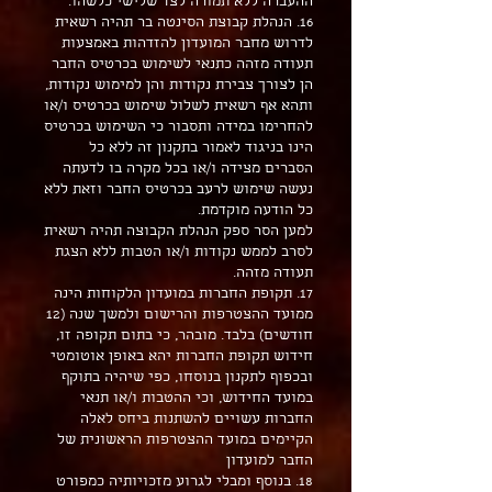
ההעברה ללא תמורה לצד שלישי כלשהו.
16. הנהלת קבוצת הסינטה בר תהיה רשאית
לדרוש מחבר המועדון להזדהות באמצעות
תעודה מזהה כתנאי לשימוש בכרטיס החבר
הן לצורך צבירת נקודות והן למימוש נקודות,
ותהא אף רשאית לשלול שימוש בכרטיס ו/או
להחרימו במידה ותסבור כי השימוש בכרטיס
הינו בניגוד לאמור בתקנון זה ללא כל
הסברים מצידה ו/או בכל מקרה בו לדעתה
נעשה שימוש לרעב בכרטיס החבר וזאת ללא
כל הודעה מוקדמת.
למען הסר ספק הנהלת הקבוצה תהיה רשאית
לסרב לממש נקודות ו/או הטבות ללא הצגת
תעודה מזהה.
17. תקופת החברות במועדון הלקוחות הינה
ממועד ההצטרפות והרישום ולמשך שנה (12
חודשים) בלבד. מובהר, כי בתום תקופה זו,
חידוש תקופת החברות יהא באופן אוטומטי
ובכפוף לתקנון בנוסחו, כפי שיהיה בתוקף
במועד החידוש, וכי ההטבות ו/או תנאי
החברות עשויים להשתנות ביחס לאלה
הקיימים במועד ההצטרפות הראשונית של
החבר למועדון
18. בנוסף ומבלי לגרוע מזכויותיה כמפורט