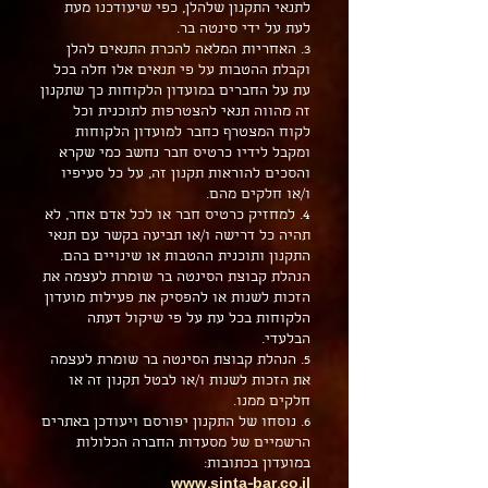
לתנאי התקנון שלהלן, כפי שיעודכנו מעת
לעת על ידי סינטה בר.
3. האחריות המלאה להכרת התנאים להלן
וקבלת ההטבות על פי תנאים אלו חלה בכל
עת על החברים במועדון הלקוחות כך שתקנון
זה מהווה תנאי להצטרפות לתוכנית וכל
לקוח המצטרף כחבר למועדון הלקוחות
ומקבל לידיו כרטיס חבר נחשב כמי שקרא
והסכים להוראות תקנון זה, על כל סעיפיו
ו/או חלקים מהם.
4. למחזיק כרטיס חבר או לכל אדם אחר, לא
תהיה כל דרישה ו/או תביעה בקשר עם תנאי
התקנון ותוכנית ההטבות או שינויים בהם.
הנהלת קבוצת הסינטה בר שומרת לעצמה את
הזכות לשנות או להפסיק את פעילות מועדון
הלקוחות בכל עת על פי שיקול דעתה
הבלעדי.
5. הנהלת קבוצת הסינטה בר שומרת לעצמה
את הזכות לשנות ו/או לבטל תקנון זה או
חלקים ממנו.
6. נוסחו של התקנון יפורסם ויעודכן באתרים
הרשמיים של מסעדות החברה הכלולות
במועדון בכתובות:
www.sinta-bar.co.il