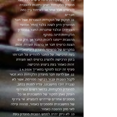
10. צבירת נקודות הינה אישית לכל חבר
מועדון הלקוחות ואינן ניתנות להעברה
לכרטיס חבר אחר או לאיחוד בין כמה
חברים.
11. תוקפן של הנקודות הנצברות אצל חבר
המועדון הינן לשנה בלבד (החל ממועד
הצבירה) ובלבד שחברות החבר במועדון
הלקוחות הינה בתוקף.
ההטבות יינתנו לזכות החבר אך ורק עם
הצגת כרטיס חבר או בהצגת תעודת זהות
במקרים של כרטיסי מועדון דיגיטאליים,
בעת הרכישה. על החבר להודיע על חברותו
בזמן הרכישה ולהציג כרטיס ו/או תעודת
זהות כאמור בעת ביצוע הרכישה.
סעיף זה יכנס לתוקף בתאריך 1.4.2026.
12. אם לדעת חבר מועדון הלקוחות הוא זכאי
לקבל הטבות עבור רכישה מסוימת, אשר לא
נצברו/ זוכו מחשבונו, עליו לפנות בכתב,
למועדון הלקוחות, בדואר רשום ובצירוף
העתק נאמן למקור של החשבונית או כל
מסמכים אחרים שיידרש להמציא. אי צירוף
של החשבונית ומסמכים כאמור, תהווה עילה
לאי מתן ההטבה כאמור.
13. לא ניתן יהיה לממש הטבות מועדון בעת