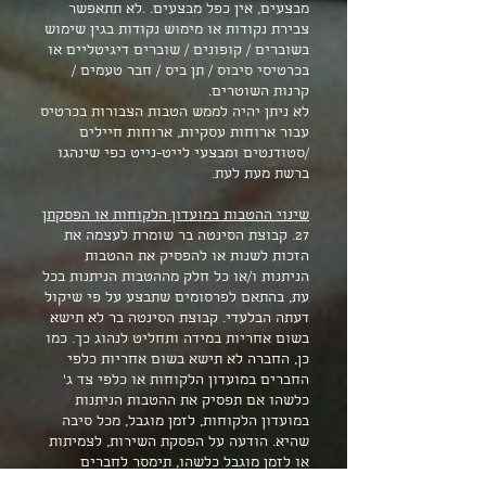
מבצעים, אין כפל מבצעים. .לא תתאפשר
צבירת נקודות או מימוש נקודות בגין שימוש
בשוברים / קופונים / שוברים דיגיטליים או
בכרטיסי סיבוס / תן ביס / חבר טעמים /
קרנות השוטרים.
לא ניתן יהיה לממש הטבות הצבורות בכרטיס
עבור ארוחות עסקיות, ארוחות חיילים
/סטודנטים ומבצעי לייט-נייט כפי שינהגו
ברשת מעת לעת.
שינוי ההטבות במועדון הלקוחות או הפסקתן
27. קבוצת הסינטה בר שומרת לעצמה את
הזכות לשנות או להפסיק את ההטבות
הניתנות ו/או כל חלק מההטבות הניתנות בכל
עת, בהתאם לפרסומים שתבצע על פי שיקול
דעתה הבלעדי. קבוצת הסינטה בר לא תישא
בשום אחריות במידה ותחליט לנהוג כך. כמו
כן, החברה לא תישא בשום אחריות כלפי
החברים במועדון הלקוחות או כלפי צד ג'
כלשהו אם תפסיק את ההטבות הניתנות
במועדון הלקוחות, לזמן מוגבל, מכל סיבה
שהיא. הודעה על הפסקת השירות, לצמיתות
או לזמן מוגבל כלשהו, תימסר לחברים
במועדון הלקוחות באמצעות איזה מאמצעי