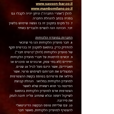
www.sasson-bar.co.il
www.mambomilano.co.il
להלן ("אתרי החברה") וניתן יהיה לקבלו גם
בפניה בכתב להנהלת החברה.
7. כל מקום בתקנון זה בו נעשה שימוש בלשון
זכר, הכוונה הנה לנשים ולגברים כאחד.
החברות במועדון הלקוחות
8. חבר מועדון הלקוחות הנו מי שזכאי
להחזיק כדין, בהתאם לתקנון זה בכרטיס תקף
של מועדון הלקוחות (להלן:"כרטיס חבר").
9. זכאים להימנות על חברי מועדון הלקוחות
יחידים (לא בתי עסק, ארגונים או סוכנים או
תאגידים), אשר הינם מעל לגיל 18 שנים,
המנצלים את חברותם לשימוש פרטי, אשר
מילאו את פרטיהם בטופס בקשת ההצטרפות
למועדון הלקוחות במלואו . הנהלת קבוצת
הסינטה בר תהא רשאית שלא לאשר
הצטרפות אדם למועדון הלקוחות בהתאם
לשיקול דעתה ובלא שתחוב עליה חובה לנמק
את סירובה.
10. עם שליחת טופס הבקשה הדיגיטאלי
להצטרף למועדון הלקוחות, מאשר חבר