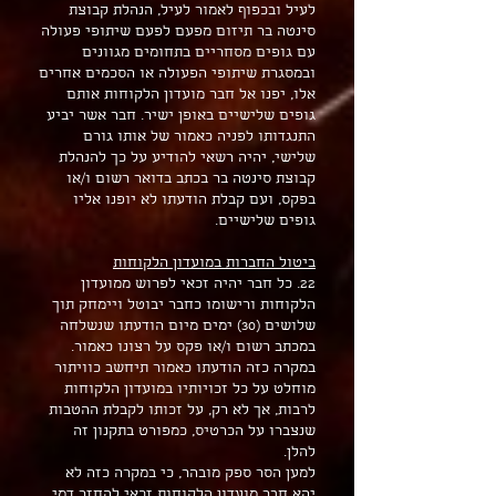
לעיל ובכפוף לאמור לעיל, הנהלת קבוצת
סינטה בר תיזום מפעם לפעם שיתופי פעולה
עם גופים מסחריים בתחומים מגוונים
ובמסגרת שיתופי הפעולה או הסכמים אחרים
אלו, יפנו אל חבר מועדון הלקוחות אותם
גופים שלישיים באופן ישיר. חבר אשר יביע
התנגדותו לפניה כאמור של אותו גורם
שלישי, יהיה רשאי להודיע על כך להנהלת
קבוצת סינטה בר בכתב בדואר רשום ו/או
בפקס, ועם קבלת הודעתו לא יופנו אליו
גופים שלישיים.
ביטול החברות במועדון הלקוחות
22. כל חבר יהיה זכאי לפרוש ממועדון
הלקוחות ורישומו כחבר יבוטל ויימחק תוך
שלושים (30) ימים מיום הודעתו שנשלחה
במכתב רשום ו/או פקס על רצונו כאמור.
במקרה כזה הודעתו כאמור תיחשב כוויתור
מוחלט על כל זכויותיו במועדון הלקוחות
לרבות, אך לא רק, על זכותו לקבלת ההטבות
שנצברו על הכרטיס, כמפורט בתקנון זה
להלן.
למען הסר ספק מובהר, כי במקרה כזה לא
יהא חבר מועדון הלקוחות זכאי להחזר דמי