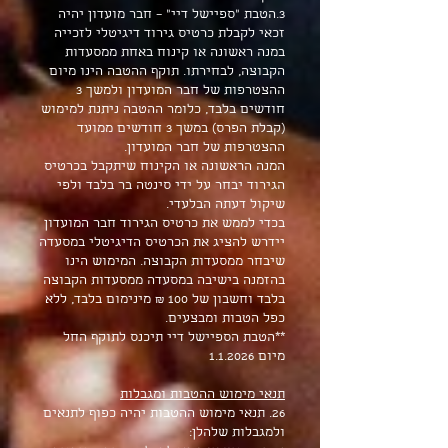
3.הטבת "ספיישל דיי" – חבר מועדון יהיה
זכאי לקבלת כרטיס גירוד דיגיטלי לזכייה
במנה ראשונה או קינוח באחת ממסעדות
הקבוצה, לבחירתו. תוקף ההטבה הינו מיום
ההצטרפות של חבר המועדון ולמשך 3
חודשים בלבד, כלומר ההטבה ניתנת למימוש
(קבלת הפרס) במשך 3 חודשים ממועד
ההצטרפות של חבר המועדון.
המנה הראשונה או הקינוח שיתקבל בכרטיס
הגירוד יבחר על ידי סינטה בר בלבד ולפי
שיקול דעתה הבלעדי.
בכדי לממש את כרטיס הגירוד חבר המועדון
יידרש להציג את הכרטיס הדיגיטלי במסעדה
שיבחר ממסעדות הקבוצה. המימוש הינו
בהזמנה בישיבה במסעדה ממסעדות הקבוצה
בלבד וחשבון של 100 ₪ מינימום בלבד, ללא
כפל הטבות ומבצעים.
**הטבת הספיישל דיי תיכנס לתוקף החל
מיום 1.1.2026
תנאי מימוש ההטבות ומגבלות
26. תנאי מימוש ההטבות יהיה כפוף לתנאים
ולמגבלות שלהלן: