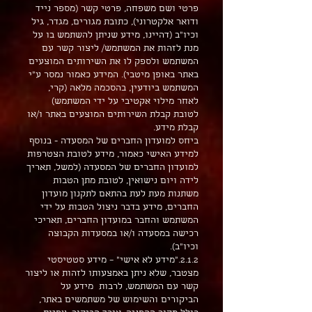
פרטי ושם משפחה, פרטי קשר (מספר נייד
ודואר אלקטרוני), כתובת מגורים, מגדר, גיל
וכיו"ב (דהיינו, מידע שניתן להשתמש בו על
מנת לזהות את המשתמש/ ליצור קשר עם
המשתמש ולספק לו את השירותים המוצעים
באתר באופן מיטבי). המידע כאמור נמסר ע"י
המשתמש ביודעין, בהסכמה מלאה (קרי,
לאחר מילוי אקטיבי על ידי המשתמש)
לטובת קבלת השירותים המוצעים באתר ו/או
קבלת מידע.
ביחס למועדון החברים של המסעדה - בנוסף
למידע האישי כאמור, מידע לטובת הצטרפות
למועדון החברים של המסעדה (למשל, תאריך
לידה ויום נישואין, לטובת מתן הטבות
משתנות מעת לעת בהתאם לתקנון מועדון
החברים, מידע בדבר ניצול הטבות על ידי
המשתמש והחבר במועדון החברים, תאריכי
רכישה במסעדה ו/או במסעדות הקבוצה
וכיו"ב).
2.1.2."מידע לא אישי" – מידע סטטיסטי
מצטבר, שלא ניתן באמצעותו לזהות או ליצור
קשר עם המשתמש, לרבות מידע על
הביקורים והשימוש של משתמשים באתר,