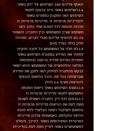
ונאסף עליהם אגב השימוש על ידם באתר.
1.4.השימוש באתר הינו בכפוף לתנאי
השימוש ו/או התקנון כמפורט באתר
ולמדיניות פרטיות זו. מדיניות פרטיות זו
מהווה תוספת לכל הסכם אחר כתוב ו/או
משתמע שבין המשתמש ובין החברה, והאמור
בה בא להוסיף עליהם מבלי לגרוע, ומהווה
חלק בלתי נפרד מהם.
1.5.לא חלה על המשתמש כל חובה חוקית
למסור את המידע במסגרת השימוש באתר
ומסירת המידע תלויה ברוצנו ובהסכמתו
המלאה והחופשית של המשתמש והוא רשאי
לבקש מהחברה למחוק ו/או לתקן את המידע
שברשותה בכל עת, והכל בהתאם ובכפוף
להוראות סעיף 2.4 להלן.
1.6.בעצם השימוש באתר ניתנת הסכמת
המשתמש לתנאי מדיניות פרטיות זו.
1.7.בכפוף לכל דין, החברה רשאית לשנות
מעת לעת את הוראות מדיניות פרטיות זו
בהתאם לשיקול דעתה הבלעדי ללא חובת
הודעה מוקדמת, באמצעות עדכון מדיניות
הפרטיות המפורסמת באתר. לפיכך, מומלץ
למשתמשים באתר לעיין מעת לעת במדיניות