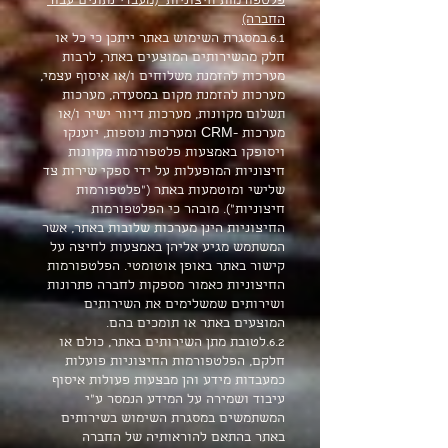
פלטפורמות חיצוניות (מעבדי נתונים עבור
החברה)
6.1.במסגרת השימוש באתר ייתכן כי כל או
חלק מהשירותים המוצעים באתר, לרבות
מערכות להזמנת משלוחים ו/או איסוף עצמי,
מערכות להזמנת מקום במסעדה, מערכות
תשלום מקוונות, מערכות דיוור ישיר ו/או
מערכות -CRM ומערכות נוספות, יוענקו
ויסופקו באמצעות פלטפורמות מקוונות
חיצוניות המופעלות על ידי ספקי שירות צד
שלישי ומוטמעות באתר ("פלטפורמות
חיצוניות"). מובהר כי הפלטפורמות
החיצוניות הינן מערכות שלובות באתר, אשר
המשתמש מגיע אליהן באמצעות לחיצה על
קישור באתר באופן אוטומטי. הפלטפורמות
החיצוניות כאמור מספקות לחברה פתרונות
ושירותים שמשלימים את השירותים
המוצעים באתר או תומכים בהם.
6.2.לטובת מתן השירותים באתר, כולם או
חלקם, הפלטפורמות החיצוניות פועלות
כמעבדות מידע והן מבצעות פעולות איסוף
עיבוד ושמירה על המידע הנמסר ע"י
המשתמשים במסגרת השימוש בשירותים
באתר בהתאם להוראותיה של החברה