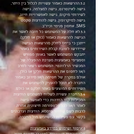
5.2.ההרשאות כאמור עשויות לכלול בין היתר,
גישה לאינטרנט, גישה למצלמה, גישה
לשירותי מיקום, גישה לאפשרויות חיוג,
גישה למיקרופון, גישה להודעות טקסט
SMS, אחסון פנימי וכיו"ב.
5.3.לא חלה על המשתמש כל חובה לאשר את
הגישה להרשאות כאמור (כולן או חלקן).
ייתכן כי ביחס לחלק מהרשאות הגישה
שיידרשו לטובת קבלת השירותים באתר
יתבקש המשתמש לאשר באופן מפורש
וספציפי באמצעות מערכת ההפעלה של
המכשיר הרלוונטי. המשתמש רשאי לסרב
ו/או לחסום את ההרשאות חלקן או כולן,
אולם במקרה של חסימה ו/או סירוב כאמור
החברה לא תוכל להעניק למשתמש את
השירותים המוצעים באתר חלקם או כולם.
5.4.החברה עשויה לשלוח למשתמש הודעות
המכילות קוד הזדהות כדי לאפשר גישה
לאתר ו/או לכל פלטפורמה חיצונית אחרת,
לרבות לשם שחזור סיסמא, הודעות ועדכונים
בקשר עם פעילות המשתמש מול החברה.
6.איסוף ושימוש במידע באמצעות