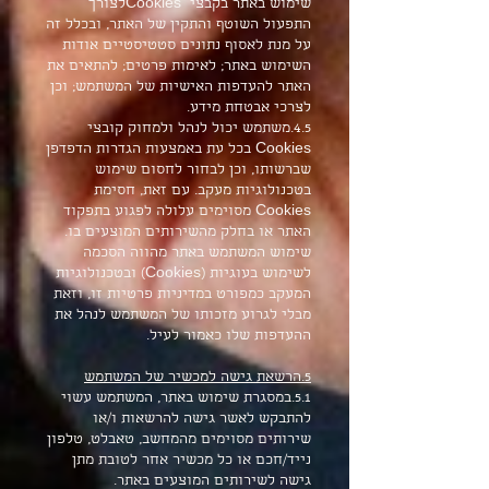
שימוש באתר בקבצי Cookiesלצורך
התפעול השוטף והתקין של האתר, ובכלל זה
על מנת לאסוף נתונים סטטיסטיים אודות
השימוש באתר; לאימות פרטים; להתאים את
האתר להעדפות האישיות של המשתמש; וכן
לצרכי אבטחת מידע.
4.5.משתמש יכול לנהל ולמחוק קובצי
Cookies בכל עת באמצעות הגדרות הדפדפן
שברשותו, וכן לבחור לחסום שימוש
בטכנולוגיות מעקב. עם זאת, חסימת
Cookies מסוימים עלולה לפגוע בתפקוד
האתר או בחלק מהשירותים המוצעים בו.
שימוש המשתמש באתר מהווה הסכמה
לשימוש בעוגיות (Cookies) ובטכנולוגיות
המעקב כמפורט במדיניות פרטיות זו, וזאת
מבלי לגרוע מזכותו של המשתמש לנהל את
ההעדפות שלו כאמור לעיל.
5.הרשאת גישה למכשיר של המשתמש
5.1.במסגרת שימוש באתר, המשתמש עשוי
להתבקש לאשר גישה להרשאות ו/או
שירותים מסוימים מהמחשב, טאבלט, טלפון
נייד/חכם או כל מכשיר אחר לטובת מתן
גישה לשירותים המוצעים באתר.