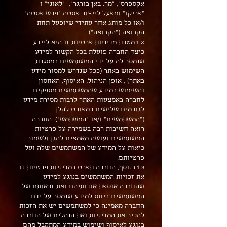
אקספרס", "מר. באן בורגר", "לאוני" ו-
"פריקו" ומפעל לייצור פסטה "פרש פסטה"
ו/או כל מותג אחר עתידי שיופעל תחת
הקבוצה ("הקבוצה").
1.2.מטרת מדיניות פרטיות זו היא ליידע
כיצד החברה פועלת בכל הקשור למידע
שנמסר לה על ידי המשתמשים במסגרת
השימוש באתר (ככל שנדרש למסור מידע
באתר) , אופן הניהול, האיסוף, האחסון
והשימוש במידע שהמשתמשים מספקים
לחברה באמצעות האתר לרבות מסירת מידע
לגורמים שלישים כמפורט להלן
("המשתמשים" ו/או "המשתמש"). החברה
רואה חשיבות רבה בשמירה על פרטיות
המשתמשים ועושה מאמצים להגן ולשמור
כיאות על המידע של המשתמשים שלה ועל
פרטיותם.
1.3.בנוסף, החברה תפרט במדיניות פרטיות זו
את זכויות המשתמשים בנוגע למידע
שהחברה אוספת אודותיהם ואת זכאותם של
המשתמשים ביחס למידע שנמסר על ידם.
החברה מאמינה כי למשתמשים יש את הזכות
להכיר את המדיניות ואת הנהלים של החברה
בנוגע לאיסוף ושימוש במידע המתקבל מהם