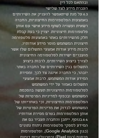
ובהתאם לכל דין.
העברת מידע לצד שלישי
6.3.על מנת שיתאפשר להעניק את השירותים
באמצעות הפלטפורמות החיצוניות, החברה
רשאית ועשויה לשתף מידע אישי עם אותן
פלטפורמות חיצוניות. יצוין כי בעת קבלת
חלק מהשירותים באתר באמצעות פלטפורמה
חיצונית המשתמש מוסר מידע אודותיו,
לרבות מידע אודות אמצעי התשלום שלו אשר
מועברים ישירות לפלטפורמה החיצונית
לצורך ביצוע השירותים, לרבות ביצוע
התשלום בגין השירותים של החברה באתר.
יובהר, כי החברה איננה צד לכך, ומסירת
המידע אודות המשתמש, לרבות אמצעי
התשלום כאמור על ידי המשתמש
לפלטפורמות החיצוניות תעשה בהסכמת
המשתמש ובכפוף למדיניות הפרטיות של
הפלטפורמות החיצוניות, וכי באחריותו של
המשתמש לבדוק את מדיניות הפרטיות של
אותן הפלטפורמות בטרם מסירת אודותיו.
6.4.בנוסף, ייתכן והחברה תעביר גם את
המידע לספקי פלטפורמות ניתוח נתונים
(כגון Google Analytics), ופלטפורמות
פרסום (כגון Pixel) ובטכנולוגיות דומות.