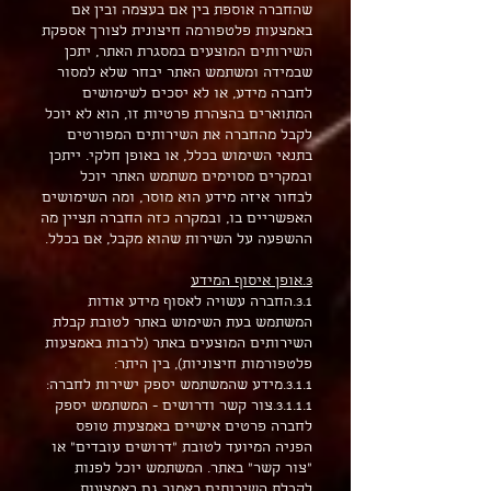
שהחברה אוספת בין אם בעצמה ובין אם
באמצעות פלטפורמה חיצונית לצורך אספקת
השירותים המוצעים במסגרת האתר, יתכן
שבמידה ומשתמש האתר יבחר שלא למסור
לחברה מידע, או לא יסכים לשימושים
המתוארים בהצהרת פרטיות זו, הוא לא יוכל
לקבל מהחברה את השירותים המפורטים
בתנאי השימוש בכלל, או באופן חלקי. ייתכן
ובמקרים מסוימים משתמש האתר יוכל
לבחור איזה מידע הוא מוסר, ומה השימושים
האפשריים בו, ובמקרה כזה החברה תציין מה
ההשפעה על השירות שהוא מקבל, אם בכלל.
3.אופן איסוף המידע
3.1.החברה עשויה לאסוף מידע אודות
המשתמש בעת השימוש באתר לטובת קבלת
השירותים המוצעים באתר (לרבות באמצעות
פלטפורמות חיצוניות), בין היתר:
3.1.1.מידע שהמשתמש יספק ישירות לחברה:
3.1.1.1.צור קשר ודרושים - המשתמש יספק
לחברה פרטים אישיים באמצעות טופס
הפניה המיועד לטובת "דרושים עובדים" או
"צור קשר" באתר. המשתמש יוכל לפנות
לקבלת השירותים כאמור גם באמצעות