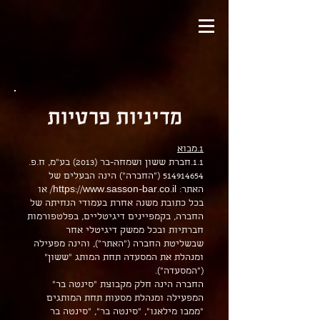
מדיניות פרטיות
1.מבוא
1.1.חברת ששון ושמחה-בר (2013) בע"מ, ח.פ.
514914654
("החברה") הינה הבעלים של
האתר:
https://www.sasson-bar.co.il/
או
בכל כתובת משנה אחרת בעמודי הנחיתה של
החברה, בקמפיינים דיגיטליים, בפלטפורמות
חברתיות ובכל ממשק דיגיטלי אחר
שבשליטת החברה ("האתר"), והינה מפעילה
ומנהלת את המסעדה תחת המותג "ששון"
("המסעדה").
החברה הינה חלק מקבוצת "סינטה בר"
המפעילה ומנהלת מסעות תחת המותגים
"ממבו מילאנו", "סינטה בר", "סינטה בר