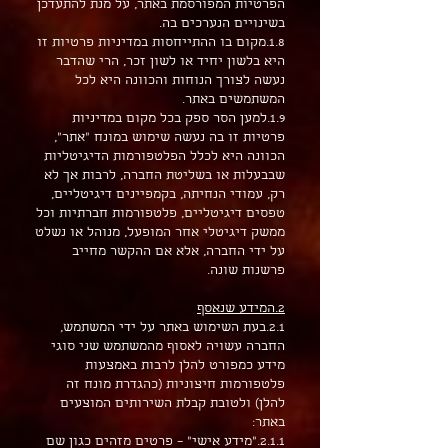
הפרטיות המפורסמת באתר, על מנת להתעדכן
בשינויים הנערכים בה.
1.8.מקום בו ההתייחסות במדיניות פרטיות זו
היא בלשון יחיד או לשון זכר, הרי שהדבר
נעשה לצורך הנוחות והכוונה היא לכל
המשתמשים באתר.
1.9.למען הסר ספק בכל מקום במדיניות
פרטיות זו בה נעשה שימוש במונח "אתר",
הכוונה היא לכלל הפלטפורמות הדיגיטליות
שבבעלות או בשליטת החברה, לרבות אך לא
רק, עמודי הנחיתה, בקמפיינים דיגיטליים,
טפסים דיגיטליים, פלטפורמות חברתיות וכל
ממשק דיגיטלי אחר המופעל, מנוהל או נשלט
על ידי החברה, אלא אם ההקשר מחייב
פרשנות שונה.
2.המידע שנאסף
2.1.בעת השימוש באתר על ידי המשתמש,
החברה עשויה לאסוף מהמשתמש שני סוגי
מידע כמפורט להלן לרבות באמצעות
פלטפורמות חיצוניות (כהגדרת מונח זה
להלן) ולטובת קבלת השירותים המוצעים
באתר:
2.1.1."מידע אישי" – פרטים מזהים כגון שם