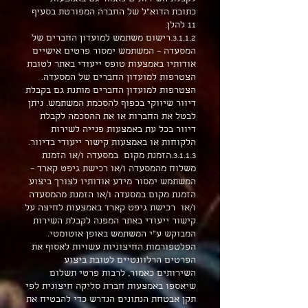
כתובת הדוא"ל של החברה המפורטת בסעיף
11 להלן.
3.1.1.2.רישום משתמש למועדון החברים של
המסעדה – המשתמש ימסור פרטים אישיים
אודותיו באמצעות טופס ייעודי באתר לטובת
הצטרפות למועדון החברים של המסעדה.
הצטרפות למועדון החברים מותנת גם בקבלת
דיוור שיווקי בכפוף להסכמת המשתמש. ניתן
לבטל את החברות או את ההסכמה לקבלת
דיוור בכל עת באמצעות פנייה לשירות
הלקוחות או באמצעות קישור ייעודי בדיוור.
3.1.1.3.הזמנת מקום במסעדה ו/או הזמנת
משלוח מהמסעדה ו/או רכישת גיפט קארד –
המשתמש ימסור מידע אודותיו לצורך ביצוע
הזמנת מקום במסעדה ו/או הזמנת מהמסעדה
ו/או רכישת גיפט קארד באמצעות לחיצה על
קישור ייעודי באתר המפנה לקבלת השירות
המבוקש ע"י המשתמש באופן אוטומטי.
הפלטפורמות החיצוניות עשויות לאסוף את
הפרטים הרלוונטיים לטובת ביצוע
השירותים כאמור, לרבות פרטי תשלום
שיאספו באמצעות חברת סליקה חיצונית לפי
תקן אבטחת הנתונים הנדרש כדי להבטיח את