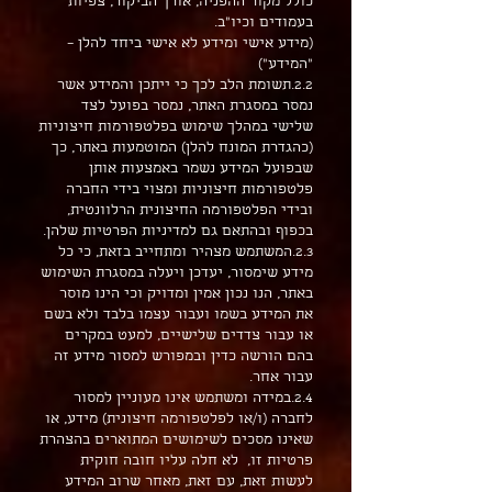
כולל מקור ההפניה, אורך הביקור, צפיות
בעמודים וכיו"ב.
(מידע אישי ומידע לא אישי ביחד להלן –
"המידע")
2.2.תשומת הלב לכך כי ייתכן והמידע אשר
נמסר במסגרת האתר, נמסר בפועל לצד
שלישי במהלך שימוש בפלטפורמות חיצוניות
(כהגדרת המונח להלן) המוטמעות באתר, כך
שבפועל המידע נשמר באמצעות אותן
פלטפורמות חיצוניות ומצוי בידי החברה
ובידי הפלטפורמה החיצונית הרלוונטית,
בכפוף ובהתאם גם למדיניות הפרטיות שלהן.
2.3.המשתמש מצהיר ומתחייב בזאת, כי כל
מידע שימסור, יעדכן ויעלה במסגרת השימוש
באתר, הנו נכון אמין ומדויק וכי הינו מוסר
את המידע בשמו ועבור עצמו בלבד ולא בשם
או עבור צדדים שלישיים, למעט במקרים
בהם הורשה כדין ובמפורש למסור מידע זה
עבור אחר.
2.4.במידה ומשתמש אינו מעוניין למסור
לחברה (ו/או לפלטפורמה חיצונית) מידע, או
שאינו מסכים לשימושים המתוארים בהצהרת
פרטיות זו, לא חלה עליו חובה חוקית
לעשות זאת, עם זאת, מאחר שרוב המידע