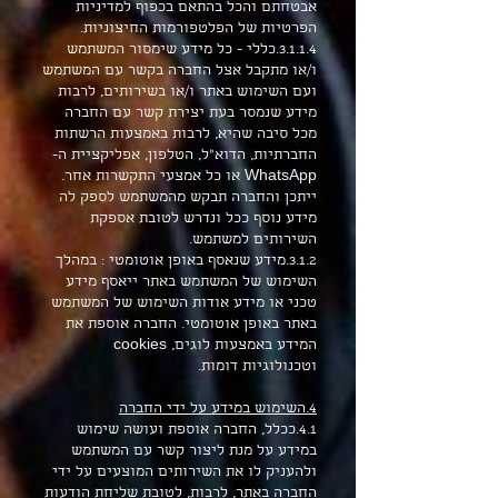
אבטחתם והכל בהתאם בכפוף למדיניות
הפרטיות של הפלטפורמות החיצוניות.
3.1.1.4.כללי - כל מידע שימסור המשתמש
ו/או מתקבל אצל החברה בקשר עם המשתמש
ועם השימוש באתר ו/או בשירותים, לרבות
מידע שנמסר בעת יצירת קשר עם החברה
מכל סיבה שהיא, לרבות באמצעות הרשתות
החברתיות, הדוא"ל, הטלפון, אפליקציית ה-
WhatsApp או כל אמצעי התקשרות אחר.
ייתכן והחברה תבקש מהמשתמש לספק לה
מידע נוסף ככל ונדרש לטובת אספקת
השירותים למשתמש.
3.1.2.מידע שנאסף באופן אוטומטי : במהלך
השימוש של המשתמש באתר ייאסף מידע
טכני או מידע אודות השימוש של המשתמש
באתר באופן אוטומטי. החברה אוספת את
המידע באמצעות לוגים, cookies
וטכנולוגיות דומות.
4.השימוש במידע על ידי החברה
4.1.ככלל, החברה אוספת ועושה שימוש
במידע על מנת ליצור קשר עם המשתמש
ולהעניק לו את השירותים המוצעים על ידי
החברה באתר, לרבות, לטובת שליחת הודעות