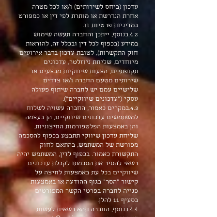
עדכון (ביחס לשירותים) ו/או לכל מטרה
אחרת הנדרשת או מותרת לפי דין או כמפורט
במדיניות פרטיות זו.
4.2.בנוסף, ייתכן והחברה תעשה שימוש
במידע (בכפוף לכל דין ובכלל זה, להוראות
חוק התקשרות), לטובת עדכון בדבר אירועים
מיוחדים, שליחת ניוזלטר, עדכונים
תקופתיים, הצעות שיווקיות מבצעים או
שירותים מטעם החברה ו/או צדדים
שלישיים עמם יש לחברה שיתוף פעולה
עסקי ("עדכונים שיווקיים").
4.3.במקרים כאמור, החברה עשויה לשלוח
למשתמשים עדכונים שיווקיים, הן בעצמה
והן באמצעות הפלטפורמות החיצוניות.
שליחת עדכון שיווקי תתבצע בכפוף להסכמה
מפורשת של המשתמש, בהתאם לחוק
התקשורת כאמור. בכפוף לדין, המשתמש יהיה
רשאי להסיר את הסכמתו לקבלת עדכונים
שיווקיים בכל עת באמצעות לחיצה על
קישור "הסר" בגוף ההודעה או באמצעות
פנייה לחברה בפרטי הקשר המפורטים
בסעיף 11 להלן.
4.4.בנוסף, החברה תהא רשאית לעשות