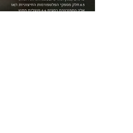
6.5.חלק מספקי הפלטפורמות החיצוניות ו/או
אלה המפורטים בסעיף 6.4 פועלים מחוץ
לישראל, ולכן ייתכן שהמידע יועבר ויאוחסן
בשרתי חו"ל, בכפוף לחוק הגנת הפרטיות
ולתקנותיו.
6.6.בפועל, לפי דין, המידע אשר נמסר
לפלטפורמות החיצוניות נחשב למידע
המועבר הן לחברה והן לאותן פלטפורמות
ומשכך, מסירת המידע הינה גם בכפוף
למדיניות הפרטיות ותנאי השימוש של כל
אחת מהפלטפורמות.
6.7.החברה מבלי לגרוע מהאמור לעיל, החברה
אינה מעבירה מידע אישי לצדדים שלישים
לשימושם העצמאי, אלא בכפוף להסכמה
מפורשת מראש של המשמש או ככל ונדרש
על פי דין.
6.8.מבלי לגרוע מהאמור לעיל, החברה עשויה
להעביר מידע אודות משתמשים, גם במקרים
הבאים:
6.8.1.בקבלת הסכמה של המשתמש לביצוע
העברה;
6.8.2.מסגרת שיתופי פעולה של החברה עם
שותפיה העסקיים, לרבות חברות הקבוצה;